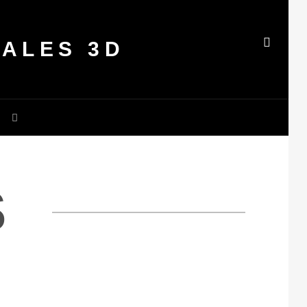
ALES 3D
BUSC
R
S