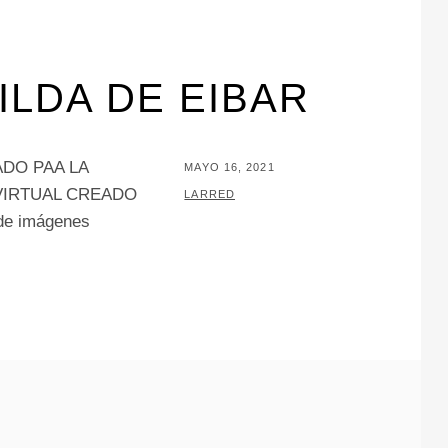
LDA DE EIBAR
EADO PAA LA
PUBLICADO
MAYO 16, 2021
VIRTUAL CREADO
EL
POR
LARRED
e imágenes