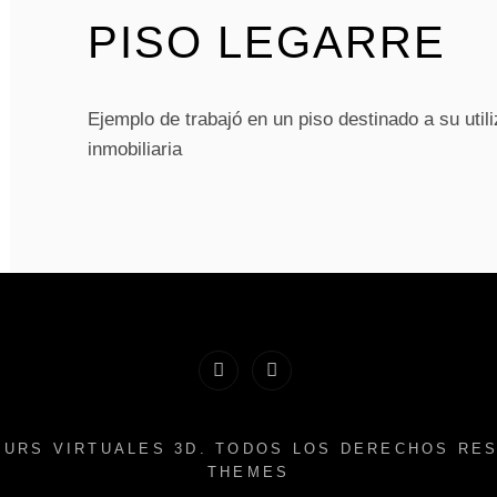
PISO LEGARRE
Ejemplo de trabajó en un piso destinado a su util
inmobiliaria
twiter
linkedin
URS VIRTUALES 3D
. TODOS LOS DERECHOS RE
THEMES